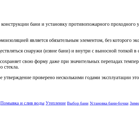
е конструкции бани и установку противопожарного проходного у
оизоляцией является обязательным элементом, без которого экс
ествляться снаружи (извне бани) и внутри с выносной топкой в
но сохраняет свою форму даже при значительных перепадах темп
о стекла.
е утверждение проверено несколькими годами эксплуатации это
Помывка и слив воды
Утепление
Выбор бани
Установка бани-бочки
Зимн