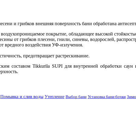
лесени и грибков внешняя поверхность бани обработана антисеп
е воздухопроницаемое покрытие, обладающее высокой стойкость
ины от грибков плесени, гнили, синевы, водорослей, распрост
от вредного воздействия УФ-излучения.
стичность, предотвращает растрескивание.
ким составом Tikkurila SUPI для внутренней обработки сау
ерхность.
Помывка и слив воды
Утепление
Выбор бани
Установка бани-бочки
Зимн