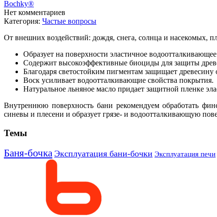
Bochky®
Нет комментариев
Категория:
Частые вопросы
От внешних воздействий: дождя, снега, солнца и насекомых, п
Образует на поверхности эластичное водоотталкивающе
Содержит высокоэффективные биоциды для защиты древес
Благодаря светостойким пигментам защищает древесину 
Воск усиливает водоотталкивающие свойства покрытия.
Натуральное льняное масло придает защитной пленке эла
Внутреннюю поверхность бани рекомендуем обработать финс
синевы и плесени и образует грязе- и водоотталкивающую пов
Темы
Баня-бочка
Эксплуатация бани-бочки
Эксплуатация печи