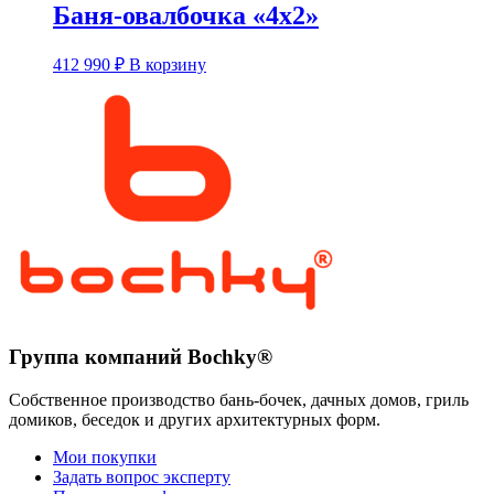
Баня-овалбочка «4х2»
Этот
412 990
₽
В корзину
товар
имеет
несколько
вариаций.
Опции
можно
выбрать
на
странице
товара.
Группа компаний Bochky®
Собственное производство бань-бочек, дачных домов, гриль
домиков, беседок и других архитектурных форм.
Мои покупки
Задать вопрос эксперту