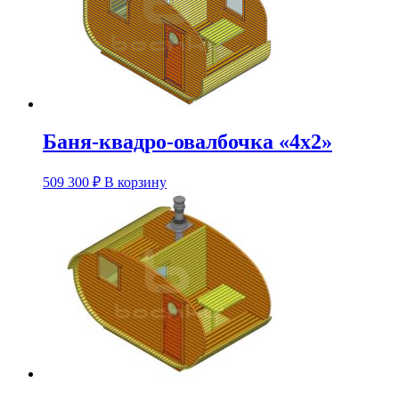
Баня-квадро-овалбочка «4х2»
Этот
509 300
₽
В корзину
товар
имеет
несколько
вариаций.
Опции
можно
выбрать
на
странице
товара.