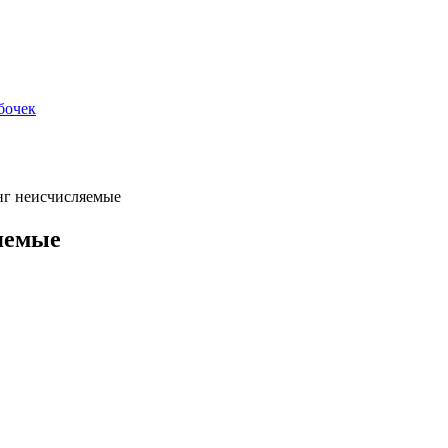
бочек
нг неисчисляемые
яемые