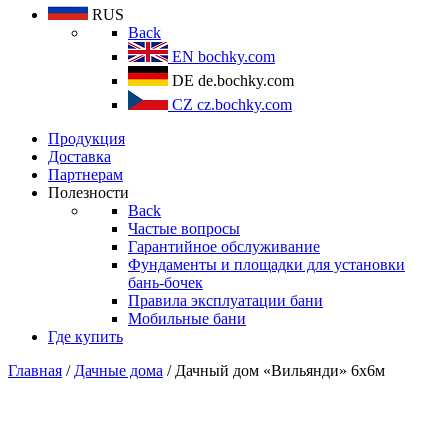
RUS
Back
EN
bochky.com
DE
de.bochky.com
CZ
cz.bochky.com
Продукция
Доставка
Партнерам
Полезности
Back
Частые вопросы
Гарантийное обслуживание
Фундаменты и площадки для установки
бань-бочек
Правила эксплуатации бани
Мобильные бани
Где купить
Главная
/
Дачные дома
/ Дачный дом «Вильянди» 6х6м