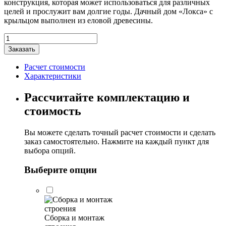
конструкция, которая может использоваться для различных
целей и прослужит вам долгие годы. Дачный дом «Локса» с
крыльцом выполнен из еловой древесины.
Количество
товара
Заказать
Дачный
дом
Расчет стоимости
"Локса"
Характеристики
с
крыльцом
Рассчитайте комплектацию и
4,7х4,8м
стоимость
Вы можете сделать точный расчет стоимости и сделать
заказ самостоятельно. Нажмите на каждый пункт для
выбора опций.
Выберите опции
Сборка и монтаж