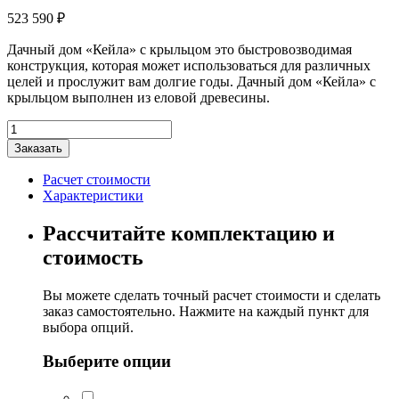
523 590
₽
Дачный дом «Кейла» с крыльцом это быстровозводимая
конструкция, которая может использоваться для различных
целей и прослужит вам долгие годы. Дачный дом «Кейла» с
крыльцом выполнен из еловой древесины.
Количество
товара
Заказать
Дачный
дом
Расчет стоимости
"Кейла"
Характеристики
с
крыльцом
Рассчитайте комплектацию и
5х4,5м
стоимость
Вы можете сделать точный расчет стоимости и сделать
заказ самостоятельно. Нажмите на каждый пункт для
выбора опций.
Выберите опции