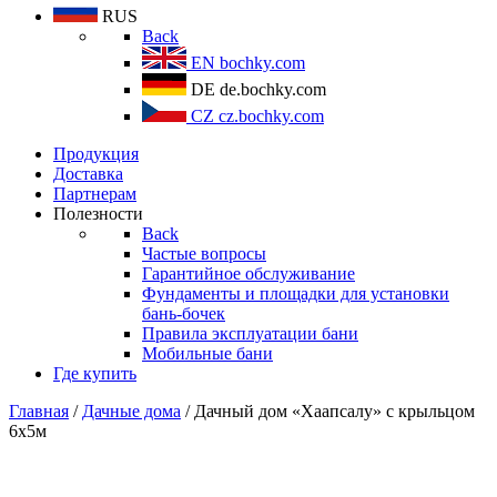
RUS
Back
EN
bochky.com
DE
de.bochky.com
CZ
cz.bochky.com
Продукция
Доставка
Партнерам
Полезности
Back
Частые вопросы
Гарантийное обслуживание
Фундаменты и площадки для установки
бань-бочек
Правила эксплуатации бани
Мобильные бани
Где купить
Главная
/
Дачные дома
/ Дачный дом «Хаапсалу» с крыльцом
6х5м