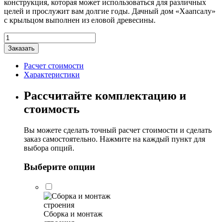
конструкция, которая может использоваться для различных
целей и прослужит вам долгие годы. Дачный дом «Хаапсалу»
с крыльцом выполнен из еловой древесины.
Количество
товара
Заказать
Дачный
дом
Расчет стоимости
"Хаапсалу"
Характеристики
с
крыльцом
Рассчитайте комплектацию и
6х5м
стоимость
Вы можете сделать точный расчет стоимости и сделать
заказ самостоятельно. Нажмите на каждый пункт для
выбора опций.
Выберите опции
Сборка и монтаж