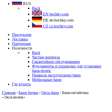
RUS
Back
EN
bochky.com
DE
de.bochky.com
CZ
cz.bochky.com
Продукция
Доставка
Партнерам
Полезности
Back
Частые вопросы
Гарантийное обслуживание
Фундаменты и площадки для установки
бань-бочек
Правила эксплуатации бани
Мобильные бани
Где купить
Главная
/
Бани бочки
/
Окта бани
/ Баня-октабочка
«Эксклюзив»