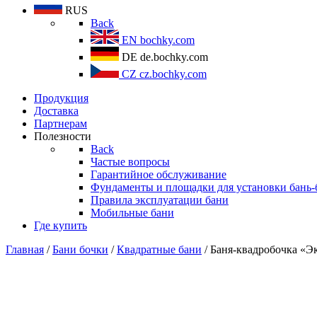
RUS
Back
EN
bochky.com
DE
de.bochky.com
CZ
cz.bochky.com
Продукция
Доставка
Партнерам
Полезности
Back
Частые вопросы
Гарантийное обслуживание
Фундаменты и площадки для установки бань-
Правила эксплуатации бани
Мобильные бани
Где купить
Главная
/
Бани бочки
/
Квадратные бани
/ Баня-квадробочка «