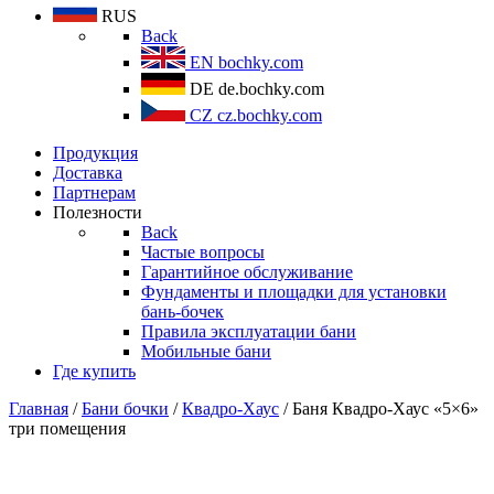
RUS
Back
EN
bochky.com
DE
de.bochky.com
CZ
cz.bochky.com
Продукция
Доставка
Партнерам
Полезности
Back
Частые вопросы
Гарантийное обслуживание
Фундаменты и площадки для установки
бань-бочек
Правила эксплуатации бани
Мобильные бани
Где купить
Главная
/
Бани бочки
/
Квадро-Хаус
/ Баня Квадро-Хаус «5×6»
три помещения